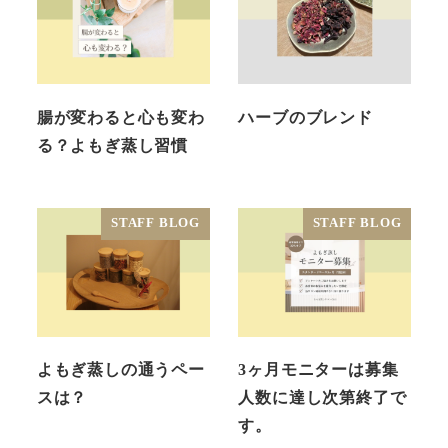
腸が変わると心も変わ
ハーブのブレンド
る？よもぎ蒸し習慣
STAFF BLOG
STAFF BLOG
よもぎ蒸しの通うペー
3ヶ月モニターは募集
スは？
人数に達し次第終了で
す。