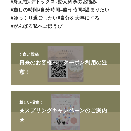
#冷え性#デトックス#婦人科系のお悩み
#癒しの時間#自分時間#整う時間#温まりたい
#ゆっくり過ごしたい#自分を大事にする
#がんばる私へごほうび
古い投稿
再来のお客様へ、クーポン利用の注
意！
新しい投稿
★スプリングキャンペーンのご案内
★