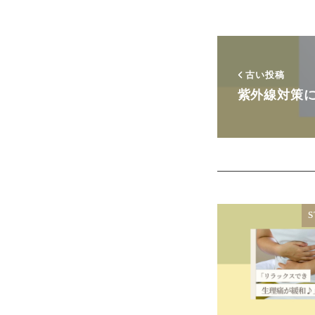
古い投稿
紫外線対策に
S