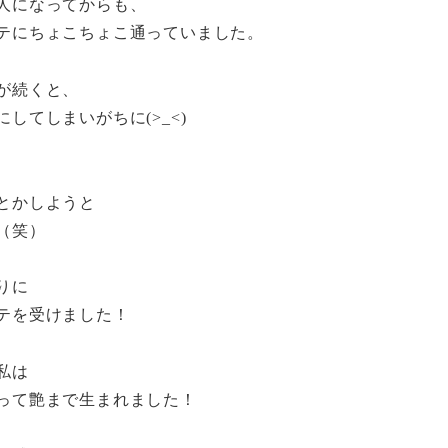
人になってからも、
テにちょこちょこ通っていました。
が続くと、
してしまいがちに(>_<)
とかしようと
（笑）
りに
テを受けました！
私は
って艶まで生まれました！
、