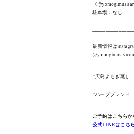
《@yomogimusisa
駐車場：なし
_______________
最新情報はinsta
@yomogimusisaro
#広島よもぎ蒸し
#ハーブブレンド 
ご予約はこちらか
公式LINEはこち