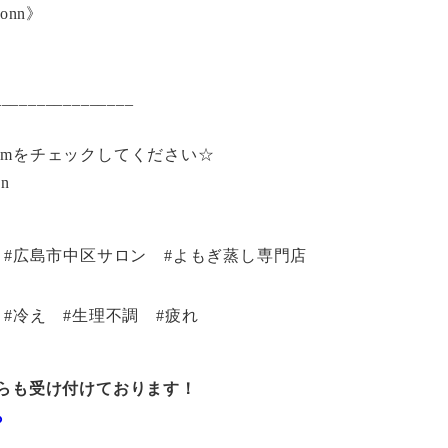
ronn》
________________
gramをチェックしてください☆
nn
 #広島市中区サロン #よもぎ蒸し専門店
#冷え #生理不調 #疲れ
らも受け付けております！
ら