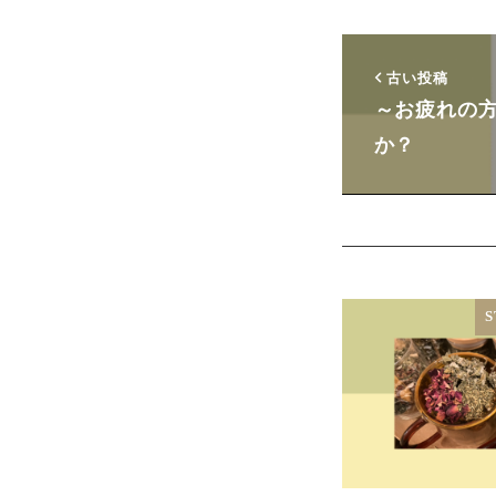
古い投稿
～お疲れの方
か？
S