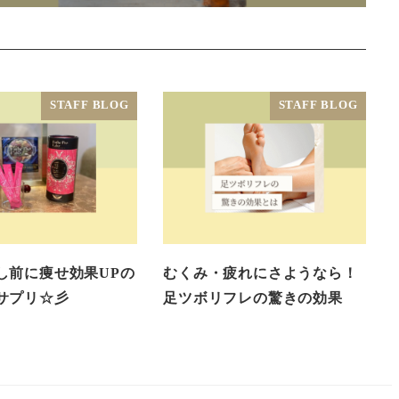
STAFF BLOG
STAFF BLOG
し前に痩せ効果UPの
むくみ・疲れにさようなら！
サプリ☆彡
足ツボリフレの驚きの効果